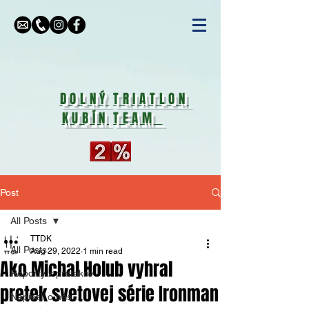
DOLNÝ
TRIATLON
KUBÍN
TEAM
Post
All Posts
TTDK
All Posts
Aug 29, 2022
1 min read
Ako Michal Holub vyhral
Reporty z pretekov
pretek svetovej série Ironman
Napísali o nás...