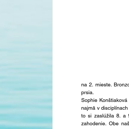
na 2. mieste. Bronz
prsia. 
Sophie Konštiaková s
najmä v disciplínac
to si zaslúžila 8. 
zahodenie. Obe naše