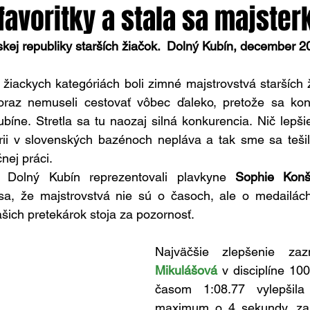
favoritky a stala sa majster
kej republiky starších žiačok.  Dolný Kubín, december 2
žiackych kategóriách boli zimné majstrovstvá starších ž
oraz nemuseli cestovať vôbec ďaleko, pretože sa ko
íne. Stretla sa tu naozaj silná konkurencia. Nič lepši
órii v slovenských bazénoch nepláva a tak sme sa tešil
nej práci. 
Dolný Kubín reprezentovali plavkyne 
Sophie Konš
 sa, že majstrovstvá nie sú o časoch, ale o medailách
šich pretekárok stoja za pozornosť.  
Najväčšie zlepšenie za
Mikulášová
 v disciplíne 100
časom 1:08.77 vylepšila
maximum o 4 sekundy, za č