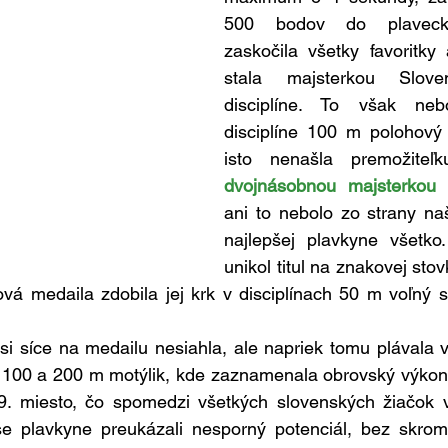
500 bodov do plavecké
zaskočila všetky favoritky
stala majsterkou Slove
disciplíne. To však neb
disciplíne 100 m polohový 
isto nenašla premožite
dvojnásobnou majsterkou 
ani to nebolo zo strany na
najlepšej plavkyne všetko.
unikol titul na znakovej stov
ová medaila zdobila jej krk v disciplínach 50 m voľný 
i síce na medailu nesiahla, ale napriek tomu plávala v
h 100 a 200 m motýlik, kde zaznamenala obrovský výkonn
a 9. miesto, čo spomedzi všetkých slovenských žiačok v
 plavkyne preukázali nesporný potenciál, bez skromn