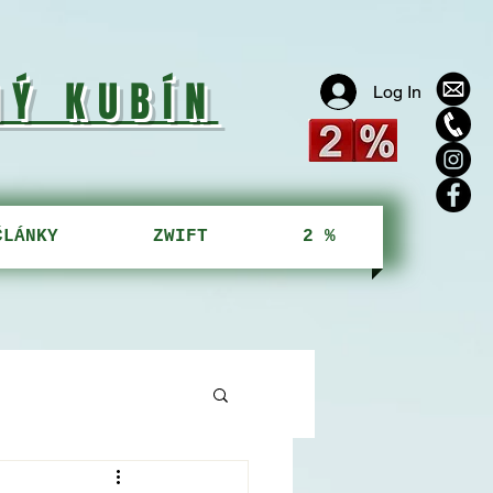
NÝ KUBÍN
Log In
ČLÁNKY
ZWIFT
2 %