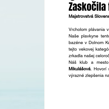
Zaskočila 
Majstrovstvá Slovens
Vrcholom plávania v 
Naše plavkyne tent
bazéne v Dolnom Kub
tejto vekovej kateg
zrkadla našej celoroč
Náš klub a mesto 
Mikulášová
. Hovorí
výrazné zlepšenia na