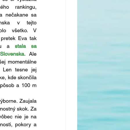
ho rankingu, 
 a nečakane sa 
nska v tejto 
olo všetko. V 
pretek Eva tak 
ľku a 
stala sa 
Slovenska.
 Ale 
šej momentálne 
 Len tesne jej 
ke, kde skončila 
spôsob a 100 m 
ýborne. Zaujala 
ostný skok. Za 
ôbec nie je na 
osti, pokory a 