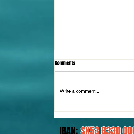
Comments
Write a comment...
Koniec jednej kapitoly
IBAN:
SK53 8330 00