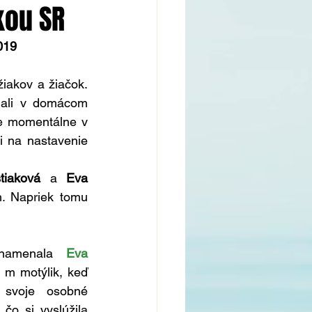
kou SR
019
iakov a žiačok. 
nali v domácom 
e momentálne v 
i na nastavenie 
tiaková
 a 
Eva 
. Napriek tomu 
znamenala 
Eva 
 m motýlik, keď 
 svoje osobné 
o si vyslúžila 