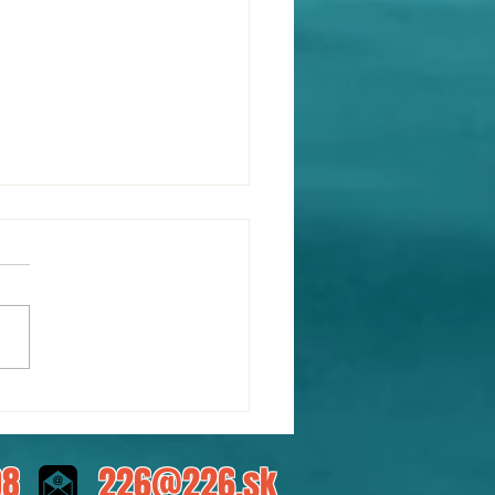
me muzikanti, aby sme
vali. Attack triathlon
08
226@226.sk