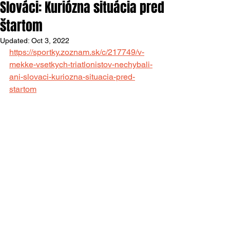
Slováci: Kuriózna situácia pred
štartom
Updated:
Oct 3, 2022
https://sportky.zoznam.sk/c/217749/v-
mekke-vsetkych-triatlonistov-nechybali-
ani-slovaci-kuriozna-situacia-pred-
startom