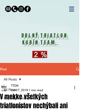
DOLNÝ
TRIATLON
KUBÍN
TEAM
Post
All Posts
TTDK
All Posts
Oct 17, 2019
1 min read
V mekke všetkých
Reporty z pretekov
triatlonistov nechýbali ani
Napísali o nás...