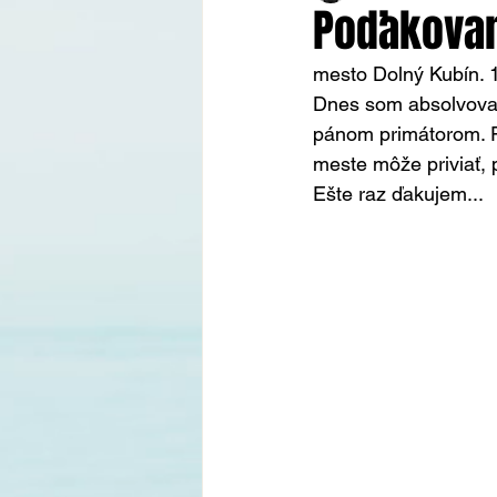
Poďakovan
mesto Dolný Kubín. 
Dnes som absolvoval 
pánom primátorom. Po
meste môže priviať, 
Ešte raz ďakujem...