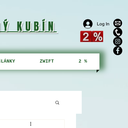
NÝ KUBÍN
Log In
ČLÁNKY
ZWIFT
2 %