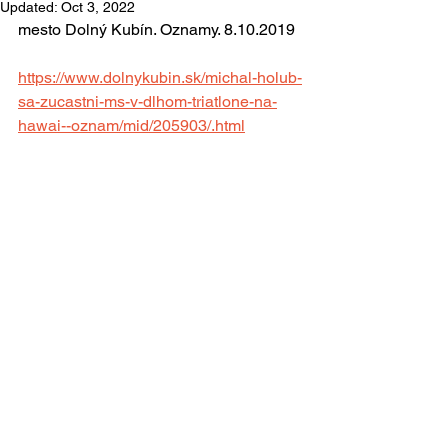
Updated:
Oct 3, 2022
mesto Dolný Kubín. Oznamy. 8.10.2019
https://www.dolnykubin.sk/michal-holub-
sa-zucastni-ms-v-dlhom-triatlone-na-
hawai--oznam/mid/205903/.html