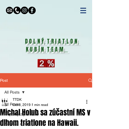
DOLNÝ
TRIATLON
KUBÍN
TEAM
Post
All Posts
TTDK
All Posts
Oct 8, 2019
1 min read
Michal Holub sa zúčastní MS v
Reporty z pretekov
dlhom triatlone na Hawaii.
Napísali o nás...