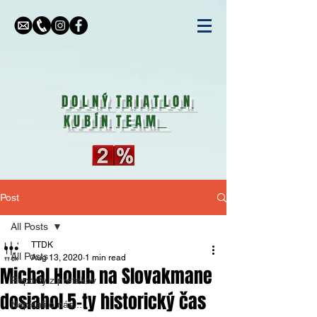
DOLNÝ
TRIATLON
KUBÍN
TEAM
Post
All Posts
TTDK
All Posts
Aug 13, 2020
1 min read
Michal Holub na Slovakmane
Reporty z pretekov
dosiahol 5-ty historický čas
Napísali o nás...