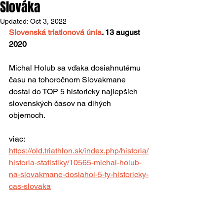
Slováka
Updated:
Oct 3, 2022
Slovenská triatlonová únia
. 13 august 
2020
Michal Holub sa vďaka dosiahnutému 
času na tohoročnom Slovakmane 
dostal do TOP 5 historicky najlepších 
slovenských časov na dlhých 
objemoch.
viac:
https://old.triathlon.sk/index.php/historia/
historia-statistiky/10565-michal-holub-
na-slovakmane-dosiahol-5-ty-historicky-
cas-slovaka