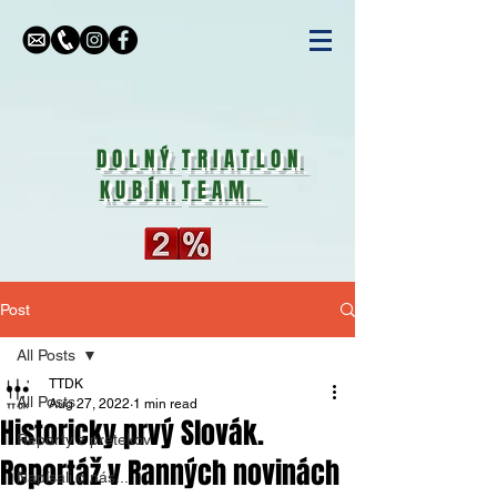
DOLNÝ
TRIATLON
KUBÍN
TEAM
Post
All Posts
TTDK
All Posts
Aug 27, 2022
1 min read
Historicky prvý Slovák.
Reporty z pretekov
Reportáž v Ranných novinách
Napísali o nás...