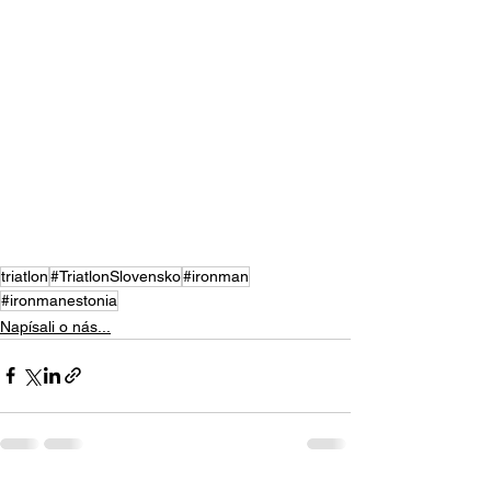
triatlon
#TriatlonSlovensko
#ironman
#ironmanestonia
Napísali o nás...